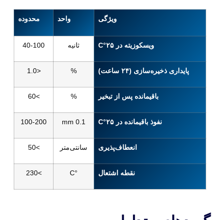
ویژگی
واحد
محدوده
ویسکوزیته در ۲۵°C
ثانیه
40-100
پایداری ذخیره‌سازی (۲۴ ساعت)
%
<1.0
باقیمانده پس از تبخیر
%
>60
نفوذ باقیمانده در ۲۵°C
0.1 mm
100-200
انعطاف‌پذیری
سانتی‌متر
>50
نقطه اشتعال
°C
>230