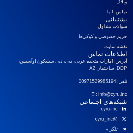
وبلاگ
تماس با ما
پشتیبانی
سوالات متداول
حریم خصوصی و کوکی‌ها
نقشه سایت
اطلاعات تماس
آدرس: امارات متحده عربی، دبی، دبی سیلیکون اوآسیس،
DDP، ساختمان A2
تلفن: 00971529985194
E : info@cyru.inc
شبکه‌های اجتماعی
cyru-inc
@cyru_inc
تلگرام