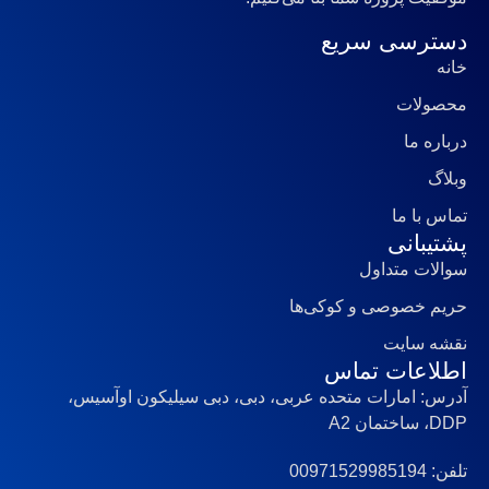
دسترسی سریع
خانه
محصولات
درباره ما
وبلاگ
تماس با ما
پشتیبانی
سوالات متداول
حریم خصوصی و کوکی‌ها
نقشه سایت
اطلاعات تماس
آدرس: امارات متحده عربی، دبی، دبی سیلیکون اوآسیس،
DDP، ساختمان A2
تلفن: 00971529985194