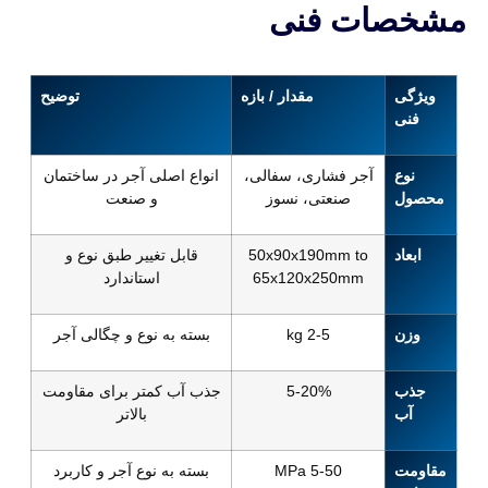
مشخصات فنی
ویژگی
مقدار / بازه
توضیح
فنی
نوع
آجر فشاری، سفالی،
انواع اصلی آجر در ساختمان
محصول
صنعتی، نسوز
و صنعت
ابعاد
50x90x190mm to
قابل تغییر طبق نوع و
65x120x250mm
استاندارد
وزن
2-5 kg
بسته به نوع و چگالی آجر
جذب
5-20%
جذب آب کمتر برای مقاومت
آب
بالاتر
مقاومت
5-50 MPa
بسته به نوع آجر و کاربرد