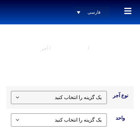
فارسی
آجر
خانه
/
مصالح ساختمانی
/ آجر
نوع آجر
واحد